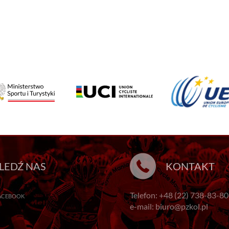
LEDŹ NAS
KONTAKT
Telefon: +48 (22) 738-83-80
ACEBOOK
e-mail: biuro@pzkol.pl