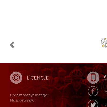
LICENCJE
Ś
F
Chcesz zdobyć licencję?
Nic prostszego!
X