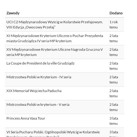
Zawody
Dodano
UCI C2 Międzynarodowy Wyścig w Kolarstwie Przełajowym.
1 rok
VIII Edycja „Owocowy Przełaj”
temu
XI Międzynarodowe Kryterium Uliczne o Puchar Prezydenta
2 lata
miasta Grudziądza IV seria MP kryterium
temu
XV Międzynarodowe Kryterium Uliczne Nagroda Gruczna V
2 lata
seria MP kryterium
temu
La Coupe de President de la ville Grudziądz
2 lata
temu
Mistrzostwa Polski w Kryterium - IV seria
2 lata
temu
XIX Memoriał Wojciecha Paducha
2 lata
temu
Mistrzostwa Polski w kryterium - V seria
2 lata
temu
Princess Anna Vasa Tour
3 lata
temu
VI Seria Pucharu Polski. Ogólnopolski Wyścig w Kolarstwie
3 lata