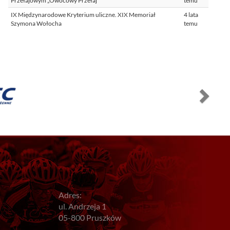
Przełajowym „Owocowy Przełaj”
temu
IX Międzynarodowe Kryterium uliczne. XIX Memoriał
4 lata
Szymona Wołocha
temu
Adres:
ul. Andrzeja 1
05-800 Pruszków